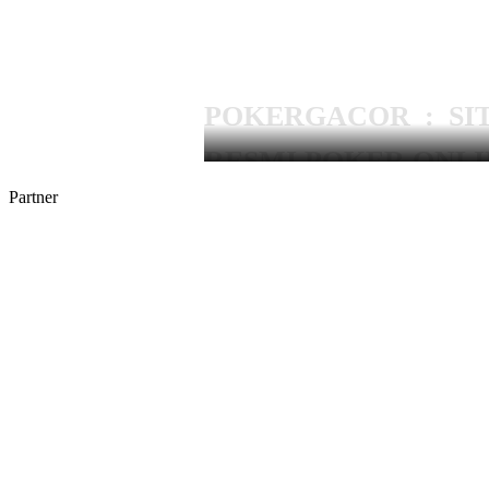
POKERGACOR : SI
RESMI POKER ONLI
Partner
Selamat datang di
pokergacor
merupakan situs
terbaru 2024 dari IDN Play. Kami menyediakan
Referal 20% Seumur Hidup. Selain itu kami 
Turnover yang menyediakan hadiah utama 1 uni
Link Daftar Resmi IDN Poker
Dengan minimal deposit yang sangat terjangka
sehari di fasilitas Live Chat untuk menjamin 
Kami siap membantu dan memberikan panduan car
Sejarah Perkembangan Judi Idn Poker 8