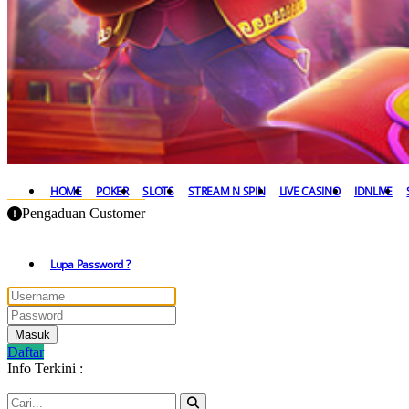
HOME
POKER
SLOTS
STREAM N SPIN
LIVE CASINO
IDNLIVE
Pengaduan Customer
Lupa Password ?
username
Password
Masuk
Daftar
Info Terkini :