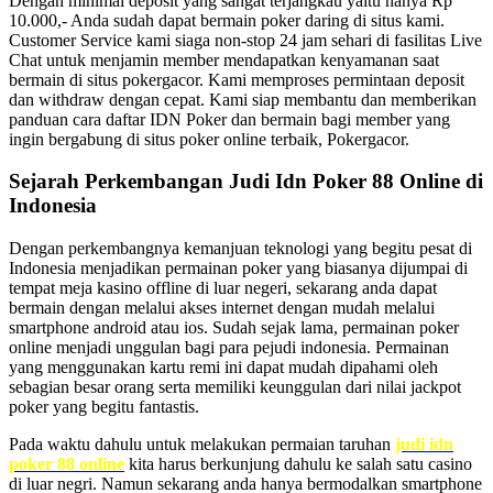
Dengan minimal deposit yang sangat terjangkau yaitu hanya Rp
10.000,- Anda sudah dapat bermain poker daring di situs kami.
Customer Service kami siaga non-stop 24 jam sehari di fasilitas Live
Chat untuk menjamin member mendapatkan kenyamanan saat
bermain di situs pokergacor. Kami memproses permintaan deposit
dan withdraw dengan cepat. Kami siap membantu dan memberikan
panduan cara daftar IDN Poker dan bermain bagi member yang
ingin bergabung di situs poker online terbaik, Pokergacor.
Sejarah Perkembangan Judi Idn Poker 88 Online di
Indonesia
Dengan perkembangnya kemanjuan teknologi yang begitu pesat di
Indonesia menjadikan permainan poker yang biasanya dijumpai di
tempat meja kasino offline di luar negeri, sekarang anda dapat
bermain dengan melalui akses internet dengan mudah melalui
smartphone android atau ios. Sudah sejak lama, permainan poker
online menjadi unggulan bagi para pejudi indonesia. Permainan
yang menggunakan kartu remi ini dapat mudah dipahami oleh
sebagian besar orang serta memiliki keunggulan dari nilai jackpot
poker yang begitu fantastis.
Pada waktu dahulu untuk melakukan permaian taruhan
judi idn
poker 88 online
kita harus berkunjung dahulu ke salah satu casino
di luar negri. Namun sekarang anda hanya bermodalkan smartphone