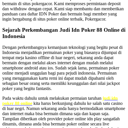
bermain di situs pokergacor. Kami memproses permintaan deposit
dan withdraw dengan cepat. Kami siap membantu dan memberikan
panduan cara daftar IDN Poker dan bermain bagi member yang
ingin bergabung di situs poker online terbaik, Pokergacor.
Sejarah Perkembangan Judi Idn Poker 88 Online di
Indonesia
Dengan perkembangnya kemanjuan teknologi yang begitu pesat di
Indonesia menjadikan permainan poker yang biasanya dijumpai di
tempat meja kasino offline di luar negeri, sekarang anda dapat
bermain dengan melalui akses internet dengan mudah melalui
smartphone android atau ios. Sudah sejak lama, permainan poker
online menjadi unggulan bagi para pejudi indonesia. Permainan
yang menggunakan kartu remi ini dapat mudah dipahami oleh
sebagian besar orang serta memiliki keunggulan dari nilai jackpot
poker yang begitu fantastis.
Pada waktu dahulu untuk melakukan permaian taruhan
judi idn
poker 88 online
kita harus berkunjung dahulu ke salah satu casino
di luar negri. Namun sekarang anda hanya bermodalkan smartphone
dan internet maka bisa bermain dimana saja dan kapan saja.
Tampilan diberikan oleh provider poker online idn play sangatlah
dinamis, dimana anda bisa bermain poker online secara live